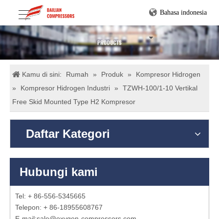
Bahasa indonesia
Kamu di sini:
Rumah
»
Produk
»
Kompresor Hidrogen
»
Kompresor Hidrogen Industri
»
TZWH-100/1-10 Vertikal
Free Skid Mounted Type H2 Kompresor
Daftar Kategori
Hubungi kami
Tel: + 86-556-5345665
Telepon: + 86-18955608767
E-mail:
sale@oxygen-compressors.com