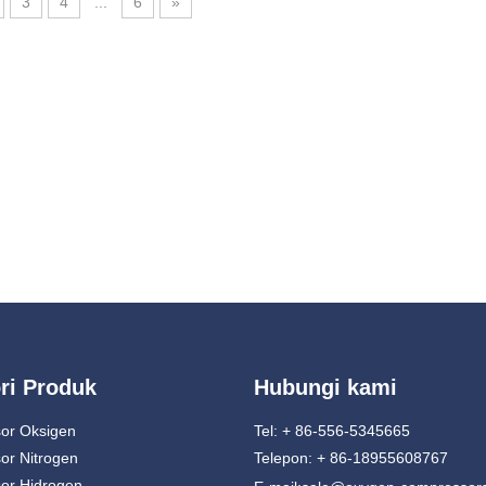
3
4
...
6
»
ri Produk
Hubungi kami
or Oksigen
Tel: + 86-556-5345665
or Nitrogen
Telepon: + 86-18955608767
or Hidrogen