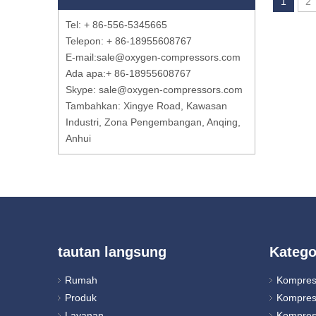
1
2
Tel: + 86-556-5345665
Telepon: + 86-18955608767
E-mail:
sale@oxygen-compressors.com
Ada apa:
+ 86-18955608767
Skype: sale@oxygen-compressors.com
Tambahkan: Xingye Road, Kawasan
Industri, Zona Pengembangan, Anqing,
Anhui
tautan langsung
Katego
Rumah
Kompres
Produk
Kompres
Layanan
Kompres