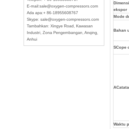
Dimensi
E-mail:
sale@oxygen-compressors.com
ekspor
Ada apa:
+ 86-18955608767
Mode dr
Skype: sale@oxygen-compressors.com
Tambahkan: Xingye Road, Kawasan
Bahan 
Industri, Zona Pengembangan, Anqing,
Anhui
S
Cope 
A
Catata
Waktu p