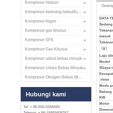
Kompresor Helium
Deskri
Kompresor belerang heksafluorida
DATA T
Kompresor Argon
Sedang
Kompresor gas khusus
Tekanan
masuk
Kompresor SF6
Tekanan
（g）
Kompresor Gas Khusus
Laju ali
Kompresor udara bebas minyak
Model
Kompresor Udara Bebas Minyak
S
Gaya t
Kecepa
Kompresor Oksigen Bebas Minyak
r/mnt
Mode p
Batang
Hubungi kami
KW
Motor
Tel: + 86-556-5345665
Dimens
Telepon: + 86-18955608767