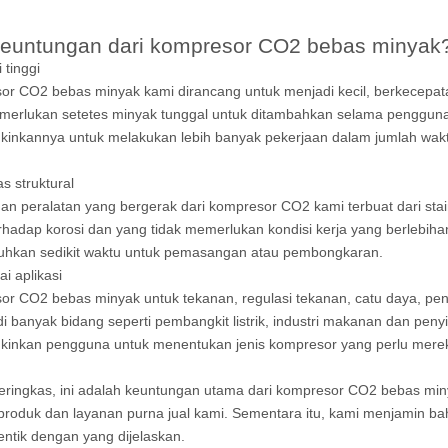
euntungan dari kompresor CO2 bebas minyak
i tinggi
r CO2 bebas minyak kami dirancang untuk menjadi kecil, berkecepata
emerlukan setetes minyak tunggal untuk ditambahkan selama penggun
inkannya untuk melakukan lebih banyak pekerjaan dalam jumlah wak
tas struktural
an peralatan yang bergerak dari kompresor CO2 kami terbuat dari stai
rhadap korosi dan yang tidak memerlukan kondisi kerja yang berlebihan
hkan sedikit waktu untuk pemasangan atau pembongkaran.
ai aplikasi
r CO2 bebas minyak untuk tekanan, regulasi tekanan, catu daya, pen
di banyak bidang seperti pembangkit listrik, industri makanan dan peny
nkan pengguna untuk menentukan jenis kompresor yang perlu mereka b
ringkas, ini adalah keuntungan utama dari kompresor CO2 bebas min
 produk dan layanan purna jual kami. Sementara itu, kami menjamin b
entik dengan yang dijelaskan.