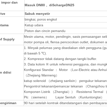
 impor dan
Masuk
DN80 、
d
iScharge
DN25
ive
Sabuk
menyetir
bingkai, poros engkol
utama
Katup udara
Piston dan cincin pemandu
Mesin utama, motor, pendingin, sasis pemasangan selip,
of Supply
motor pompa oli, flensa pencocokan outlet, dokumen ac
1. Minyak pelumas yang disediakan oleh pengguna (gu
di bawah 5 ℃).
2. Kompresor tidak datang dengan tangki buffer.
3. Data kolom ※ untuk referensi pengguna, dan mungk
Konfigurasi Standar ： Motor （Luv-Electric atau Anh
n ddisi
（Zhejiang Wanneng）
katup solenoid （zhejiang sanlixin） pengukur tekan
Pengontrol tekanan/pemancar tekanan （Changzhou t
Komponen Listrik （Zhengtai）） Resistensi Termal
Plc （siemens） Layar Sentuh （Kunluntongtai）
engiriman
90 hari setelah kontrak ditandatangani dan pembayara