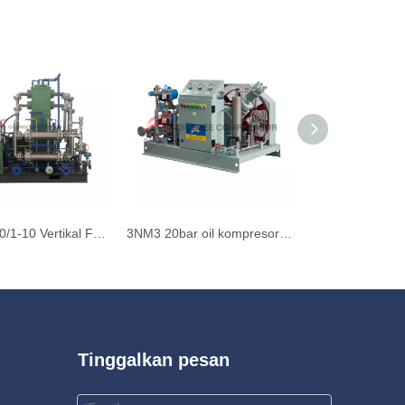
TZWH-100/1-10 Vertikal Free Skid Mounted Type H2 Kompresor
3NM3 20bar oil kompresor CO2 bebas
Tinggalkan pesan