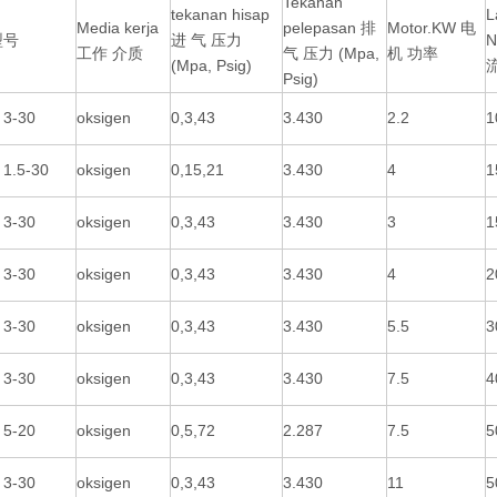
Tekanan
tekanan hisap
L
Media kerja
pelepasan 排
Motor.KW 电
型号
进 气 压力
N
工作 介质
气 压力 (Mpa,
机 功率
(Mpa, Psig)
Psig)
 3-30
oksigen
0,3,43
3.430
2.2
1
 1.5-30
oksigen
0,15,21
3.430
4
1
 3-30
oksigen
0,3,43
3.430
3
1
 3-30
oksigen
0,3,43
3.430
4
2
 3-30
oksigen
0,3,43
3.430
5.5
3
 3-30
oksigen
0,3,43
3.430
7.5
4
 5-20
oksigen
0,5,72
2.287
7.5
5
 3-30
oksigen
0,3,43
3.430
11
5