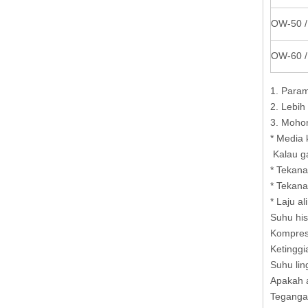
OW-50 /
OW-60 /
1. Param
2. Lebih
3. Mohon
* Media 
Kalau ga
* Tekana
* Tekana
* Laju a
Suhu hi
Kompreso
Ketinggi
Suhu li
Apakah a
Tegangan