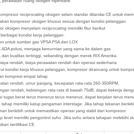
 perawatan ruang oksigen hiperbarik
mpresor reciprocating oksigen selam standar ditandai CE untuk mem
akan kompresor oksigen khusus sesuai dengan kondisi pelanggan.
r oksigen menyelam reciprocating memiliki fitur berikut
berbagai kondisi kerja pelanggan:
gen untuk sumber gas VPSA PSA dan LOX
K ADA polusi, menjaga kemurnian yang sama ke dalam gas
dan kualitas tertinggi, sebanding dengan merek RIX Amerika.
iaya rendah, biaya perawatan rendah dan operasi sederhana
ut kondisi kerja khusus pelanggan, kompresor dirancang untuk kompre
an kompresi empat tahap.
patan rendah, umur panjang, kecepatan rata-rata 260-350RPM,
ingan rendah, kebisingan rata-rata di bawah 75dB, dapat bekerja deng
si tugas berat terus menerus terus menerus, dapat berjalan terus men
p tahap memiliki katup pengaman interstage. Jika tahap tekanan berl
nan berlebih untuk memastikan operasi yang stabil dari kompresor.
ap level memiliki pengontrol suhu. Jika suhu antara tahapan melebihi 
tkan sertifikasi CE