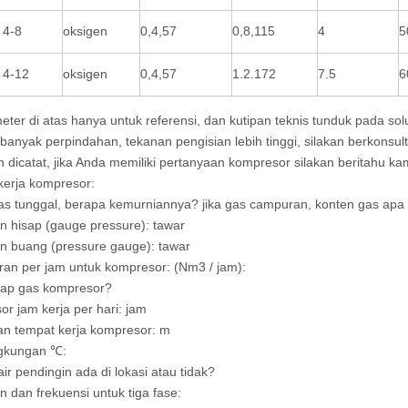
 4-8
oksigen
0,4,57
0,8,115
4
5
 4-12
oksigen
0,4,57
1.2.172
7.5
6
eter di atas hanya untuk referensi, dan kutipan teknis tunduk pada solu
 banyak perpindahan, tekanan pengisian lebih tinggi, silakan berkonsu
 dicatat, jika Anda memiliki pertanyaan kompresor silakan beritahu ka
kerja kompresor:
s tunggal, berapa kemurniannya? jika gas campuran, konten gas apa
n hisap (gauge pressure): tawar
n buang (pressure gauge): tawar
liran per jam untuk kompresor: (Nm3 / jam):
sap gas kompresor?
r jam kerja per hari: jam
an tempat kerja kompresor: m
ngkungan ℃:
ir pendingin ada di lokasi atau tidak?
 dan frekuensi untuk tiga fase: