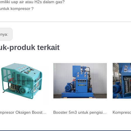
miliki uap air atau H2s dalam gas?
i untuk kompresor？
mnya:
k-produk terkait
Kompresor Oksigen Booster Industri Tekanan Tinggi 2m3
Booster 5m3 untuk pengisian silinder kompresor oksigen GOW-5/4-150