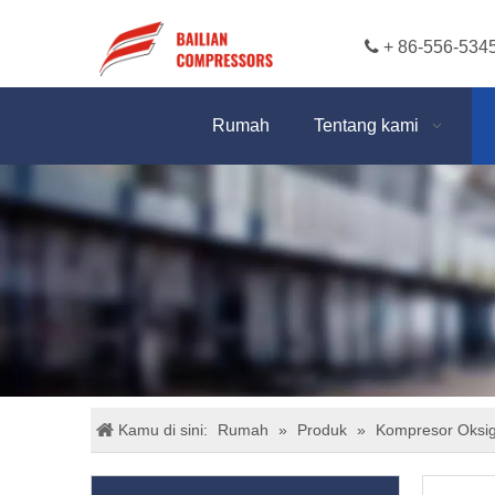

+ 86-556-534
Rumah
Tentang kami
Kamu di sini:
Rumah
»
Produk
»
Kompresor Oksi