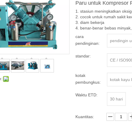
Paru untuk Kompresor 
1. stasiun meningkatkan oksig
2. cocok untuk rumah sakit kec
3. diam bekerja
4. benar-benar bebas minyak,
cara
pendingin 
pendinginan:
standar:
CE / ISO90
kotak
e:
kotak kayu 
pembungkus:
Waktu ETD:
30 hari
Kuantitas: