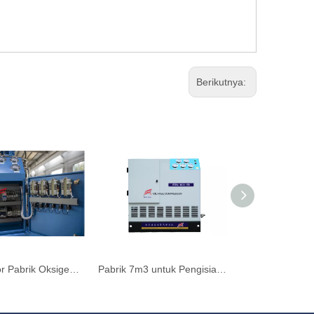
Berikutnya:
Kompresor Pabrik Oksigen Medis Microboost 6m3
Pabrik 7m3 untuk Pengisian Silinder Kompresor Oksigen Aman