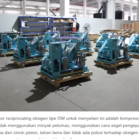
r reciprocating oksigen tipe OW untuk menyelam ini adalah kompres
tidak menggunakan minyak pelumas, menggunakan cara segel pengepak
a dari cincin piston, tahan lama dan tidak ada polusi terhadap oksigen.