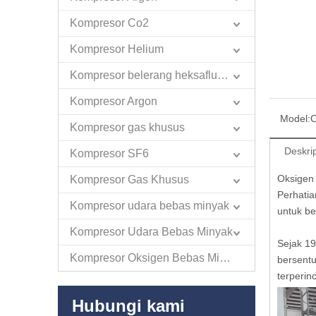
Kompresor Co2
Kompresor Helium
Kompresor belerang heksafluorida
Kompresor Argon
Model:
O
Kompresor gas khusus
Deskri
Kompresor SF6
Oksigen
Kompresor Gas Khusus
Perhati
Kompresor udara bebas minyak
untuk be
Kompresor Udara Bebas Minyak
Sejak 1
Kompresor Oksigen Bebas Minyak
bersent
terperinc
Hubungi kami