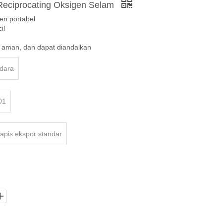
Reciprocating Oksigen Selam
en portabel
il
 aman, dan dapat diandalkan
udara
01
lapis ekspor standar