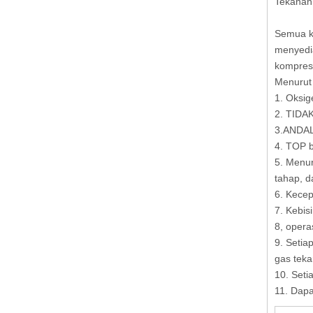
Tekanan,
Semua ko
menyedi
kompreso
Menurut 
1. Oksi
2. TIDA
3.ANDAL 
4. TOP b
5. Menur
tahap, d
6. Kece
7. Kebis
8, opera
9. Setia
gas teka
10. Seti
11. Dapa