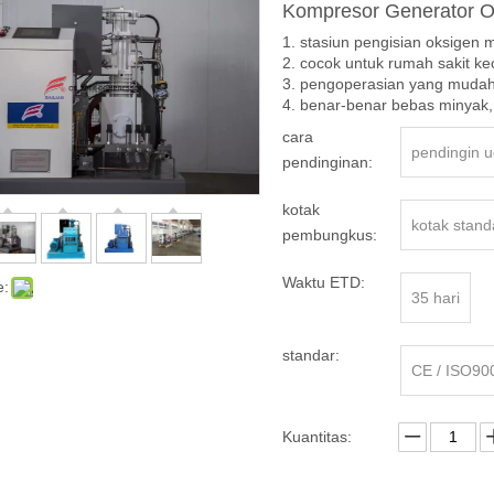
Kompresor Generator O
1. stasiun pengisian oksigen
2. cocok untuk rumah sakit kec
3. pengoperasian yang muda
4. benar-benar bebas minyak,
cara
pendingin 
pendinginan:
kotak
kotak stand
pembungkus:
Waktu ETD:
e:
35 hari
standar:
CE / ISO90
Kuantitas: