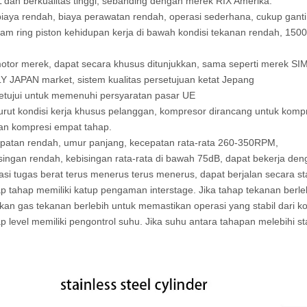
dan berkualitas tinggi, sebanding dengan merek RIX Amerika.
iaya rendah, biaya perawatan rendah, operasi sederhana, cukup ganti 
jam ring piston kehidupan kerja di bawah kondisi tekanan rendah, 150
otor merek, dapat secara khusus ditunjukkan, sama seperti merek S
 JAPAN market, sistem kualitas persetujuan ketat Jepang
etujui untuk memenuhi persyaratan pasar UE
rut kondisi kerja khusus pelanggan, kompresor dirancang untuk kompr
an kompresi empat tahap.
epatan rendah, umur panjang, kecepatan rata-rata 260-350RPM,
singan rendah, kebisingan rata-rata di bawah 75dB, dapat bekerja den
asi tugas berat terus menerus terus menerus, dapat berjalan secara st
ap tahap memiliki katup pengaman interstage. Jika tahap tekanan ber
an gas tekanan berlebih untuk memastikan operasi yang stabil dari k
ap level memiliki pengontrol suhu. Jika suhu antara tahapan melebihi 