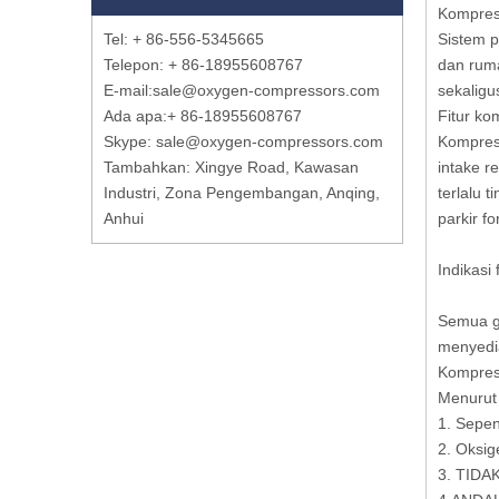
Kompreso
Tel: + 86-556-5345665
Sistem p
Telepon: + 86-18955608767
dan ruma
E-mail:
sale@oxygen-compressors.com
sekaligu
Ada apa:
+ 86-18955608767
Fitur ko
Skype: sale@oxygen-compressors.com
Kompresi
Tambahkan: Xingye Road, Kawasan
intake r
Industri, Zona Pengembangan, Anqing,
terlalu 
Anhui
parkir f
Indikasi
Semua ge
menyedi
Kompreso
Menurut 
1. Sepen
2. Oksi
3. TIDA