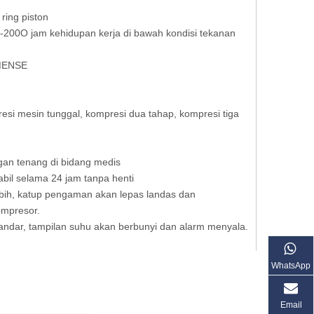
ring piston
0-200O jam kehidupan kerja di bawah kondisi tekanan
IMENSE
esi mesin tunggal, kompresi dua tahap, kompresi tiga
gan tenang di bidang medis
abil selama 24 jam tanpa henti
lebih, katup pengaman akan lepas landas dan
ompresor.
standar, tampilan suhu akan berbunyi dan alarm menyala.
WhatsApp
Email