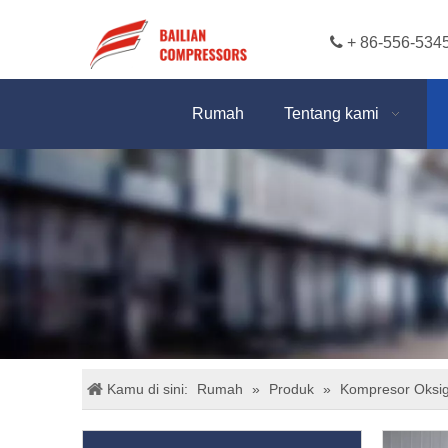

+ 86-556-534
Rumah
Tentang kami
Kamu di sini:
Rumah
»
Produk
»
Kompresor Oksi