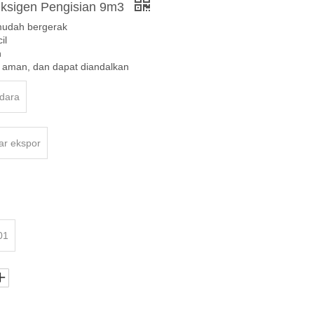
ksigen Pengisian 9m3
 mudah bergerak
il
h
 aman, dan dapat diandalkan
udara
ar ekspor
01