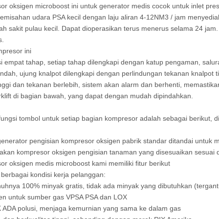
r oksigen microboost ini untuk generator medis cocok untuk inlet pre
emisahan udara PSA kecil dengan laju aliran 4-12NM3 / jam menyedia
h sakit pulau kecil. Dapat dioperasikan terus menerus selama 24 jam
s.
mpresor ini
 empat tahap, setiap tahap dilengkapi dengan katup pengaman, salu
endah, ujung knalpot dilengkapi dengan perlindungan tekanan knalpot ti
tinggi dan tekanan berlebih, sistem akan alarm dan berhenti, memastika
orklift di bagian bawah, yang dapat dengan mudah dipindahkan.
 fungsi tombol untuk setiap bagian kompresor adalah sebagai berikut, d
nerator pengisian kompresor oksigen pabrik standar ditandai untuk 
akan kompresor oksigen pengisian tanaman yang disesuaikan sesuai 
r oksigen medis microboost kami memiliki fitur berikut
berbagai kondisi kerja pelanggan:
uhnya 100% minyak gratis, tidak ada minyak yang dibutuhkan (tergant
gen untuk sumber gas VPSA PSA dan LOX
K ADA polusi, menjaga kemurnian yang sama ke dalam gas