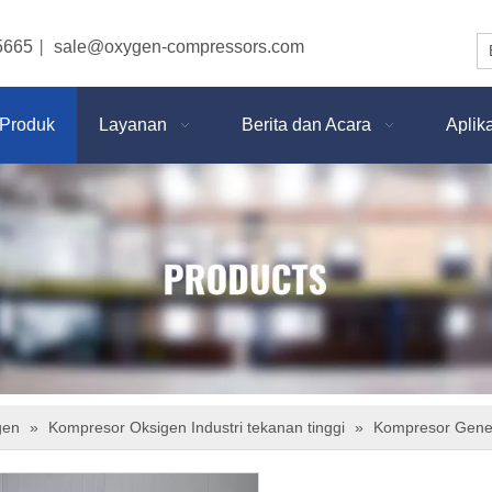
5665
sale@oxygen-compressors.com
|
Produk
Layanan
Berita dan Acara
Aplik
gen
»
Kompresor Oksigen Industri tekanan tinggi
»
Kompresor Gener