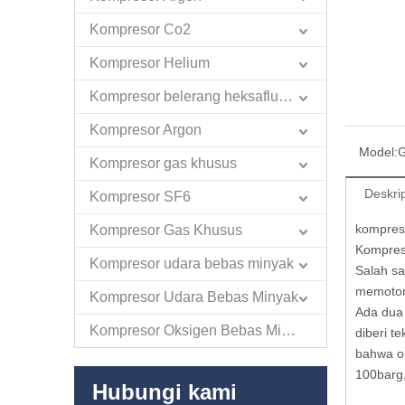
Kompresor Co2
Kompresor Helium
Kompresor belerang heksafluorida
Kompresor Argon
Model:
G
Kompresor gas khusus
Deskri
Kompresor SF6
kompreso
Kompresor Gas Khusus
Kompres
Kompresor udara bebas minyak
Salah s
memoton
Kompresor Udara Bebas Minyak
Ada dua 
Kompresor Oksigen Bebas Minyak
diberi t
bahwa o
100barg,
Hubungi kami