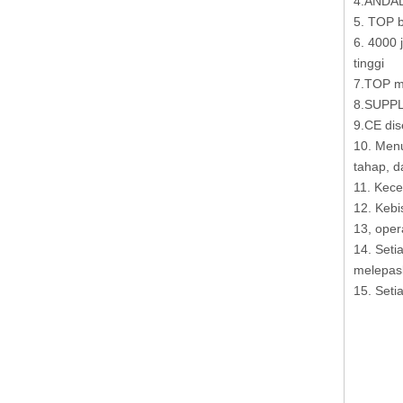
4.ANDAL 
5. TOP b
6. 4000 
tinggi
7.TOP m
8.SUPPLY
9.CE dis
10. Menu
tahap, d
11. Kec
12. Kebi
13, oper
14. Seti
melepask
15. Seti