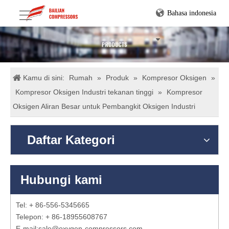
Bahasa indonesia
Kamu di sini:
Rumah
»
Produk
»
Kompresor Oksigen
»
Kompresor Oksigen Industri tekanan tinggi
»
Kompresor
Oksigen Aliran Besar untuk Pembangkit Oksigen Industri
Daftar Kategori
Hubungi kami
Tel: + 86-556-5345665
Telepon: + 86-18955608767
E-mail:
sale@oxygen-compressors.com