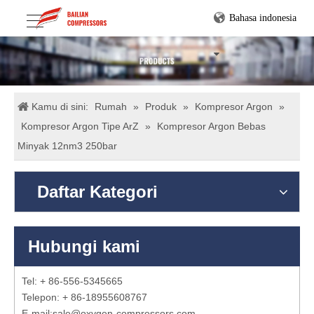
Bahasa indonesia
Kamu di sini:
Rumah
»
Produk
»
Kompresor Argon
»
Kompresor Argon Tipe ArZ
»
Kompresor Argon Bebas
Minyak 12nm3 250bar
Daftar Kategori
Hubungi kami
Tel: + 86-556-5345665
Telepon: + 86-18955608767
E-mail:
sale@oxygen-compressors.com