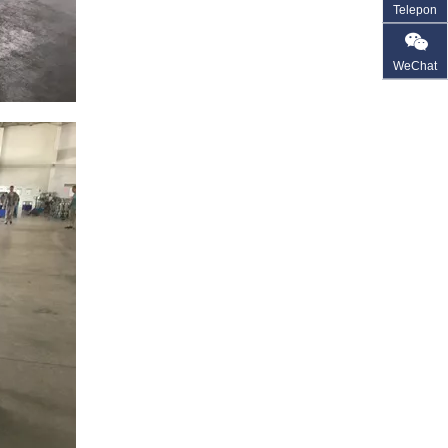
Telepon
WeChat