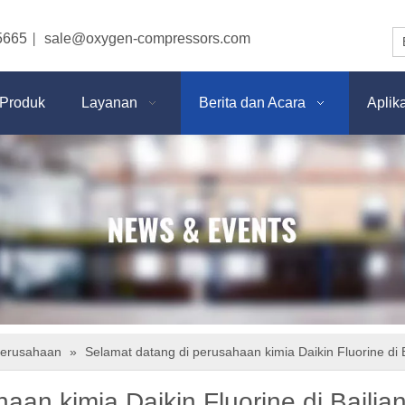
5665
sale@oxygen-compressors.com
|
Produk
Layanan
Berita dan Acara
Aplik
perusahaan
»
Selamat datang di perusahaan kimia Daikin Fluorine di 
aan kimia Daikin Fluorine di Bailia