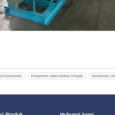
ksi kompresor
kompresor udara bebas minyak
kompresor ud
ri Produk
Hubungi kami