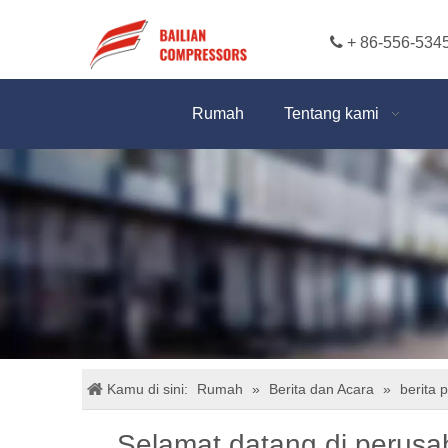

+ 86-556-534
Rumah
Tentang kami
Kamu di sini:
Rumah
»
Berita dan Acara
»
berita 
Selamat datang di perusah