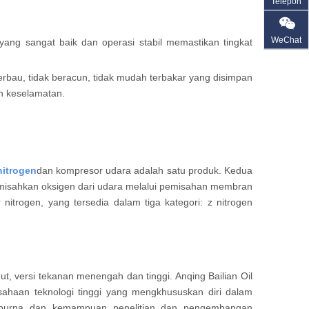
Telepon
WeChat
 yang sangat baik dan operasi stabil memastikan tingkat
 berbau, tidak beracun, tidak mudah terbakar yang disimpan
an keselamatan.
itrogen
dan kompresor udara adalah satu produk. Kedua
misahkan oksigen dari udara melalui pemisahan membran
itrogen, yang tersedia dalam tiga kategori: z nitrogen
dut, versi tekanan menengah dan tinggi. Anqing Bailian Oil
sahaan teknologi tinggi yang mengkhususkan diri dalam
mpurna dan kemampuan penelitian dan pengembangan