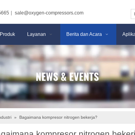
5665
sale@oxygen-compressors.com
|
Produk
Layanan
Berita dan Acara
Aplik
ndustri
»
Bagaimana kompresor nitrogen bekerja?
gaimana kompresor nitrogen beker