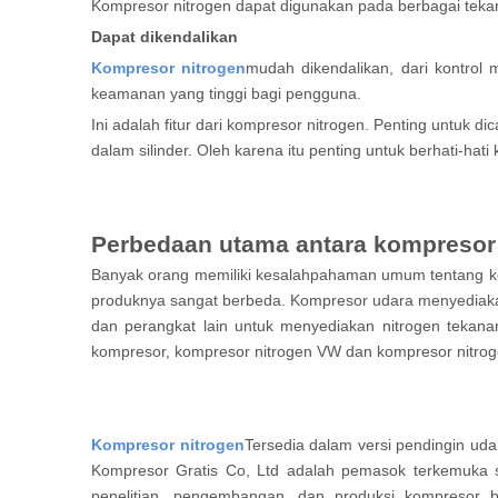
Kompresor nitrogen dapat digunakan pada berbagai tekan
Dapat dikendalikan
Kompresor nitrogen
mudah dikendalikan, dari kontrol 
keamanan yang tinggi bagi pengguna.
Ini adalah fitur dari kompresor nitrogen. Penting untuk d
dalam silinder. Oleh karena itu penting untuk berhati-h
Perbedaan utama antara kompresor
Banyak orang memiliki kesalahpahaman umum tentang kom
produknya sangat berbeda. Kompresor udara menyediaka
dan perangkat lain untuk menyediakan nitrogen tekanan
kompresor, kompresor nitrogen VW dan kompresor nitro
Kompresor nitrogen
Tersedia dalam versi pendingin udar
Kompresor Gratis Co, Ltd adalah pemasok terkemuka so
penelitian, pengembangan, dan produksi kompreso