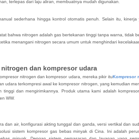
an, terlepas dari laju aliran, membuatnya mudah digunakan.
manual sederhana hingga kontrol otomatis penuh. Selain itu, kinerja
icatat bahwa nitrogen adalah gas bertekanan tinggi tanpa warna, tidak
ati ketika menangani nitrogen secara umum untuk menghindari kecelaka
 nitrogen dan kompresor udara
presor nitrogen dan kompresor udara, mereka pikir itu
Kompresor n
n udara terkompresi awal ke kompresor nitrogen, yang kemudian me
 tinggi dan mengirimkannya. Produk utama kami adalah kompresor n
gen WW.
a dan air, konfigurasi akting tunggal dan ganda, versi vertikal dan su
lusi sistem kompresor gas bebas minyak di Cina. Ini adalah peru
r bebas minyak. Dengan sistem pemasaran dan layanan yang se