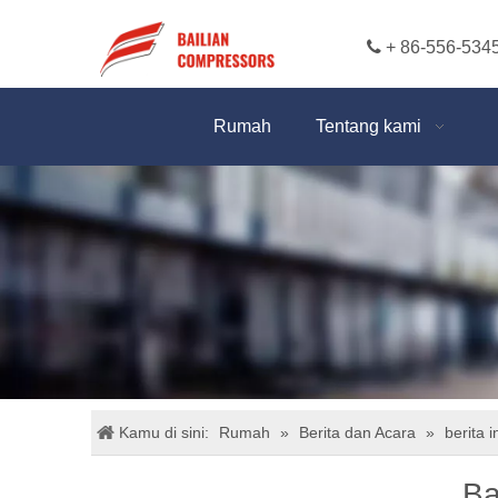

+ 86-556-534
Rumah
Tentang kami
Kamu di sini:
Rumah
»
Berita dan Acara
»
berita i
Ba