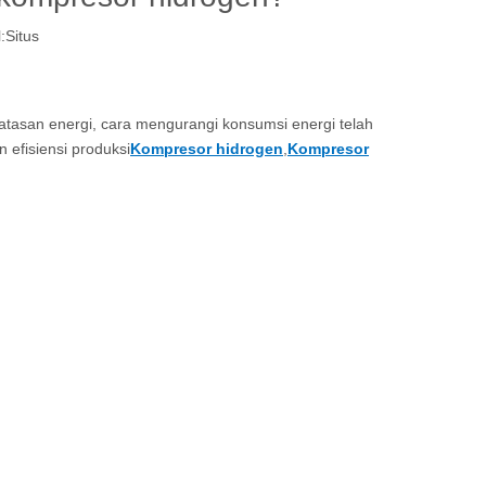
:
Situs
atasan energi, cara mengurangi konsumsi energi telah
efisiensi produksi
Kompresor hidrogen
,
Kompresor