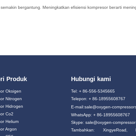
semakin bergantung. Meningkatkan efisiensi kompresor berarti menin
ri Produk
Hubungi kami
or Oksigen
Tel: + 86-556-5345665
or Nitrogen
Telepon: + 86-18955608767
or Hidrogen
E-mail:
sale@oxygen-compressor
or Co2
WhatsApp: + 86-18955608767
or Helium
Skype: sale@oxygen-compresso
or Argon
Tambahkan: XingyeRoad, 