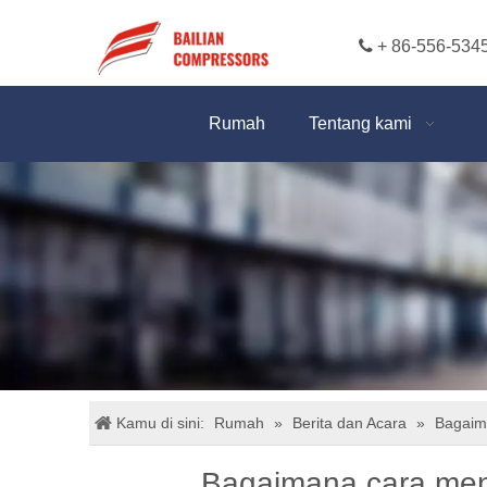

+ 86-556-534
Rumah
Tentang kami
Kamu di sini:
Rumah
»
Berita dan Acara
»
Bagaim
Bagaimana cara meni