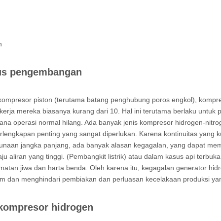
n
us pengembangan
 kompresor piston (terutama batang penghubung poros engkol), kompreso
 kerja mereka biasanya kurang dari 10. Hal ini terutama berlaku untuk
di mana operasi normal hilang. Ada banyak jenis kompresor hidrogen-n
lengkapan penting yang sangat diperlukan. Karena kontinuitas yang ku
ggunaan jangka panjang, ada banyak alasan kegagalan, yang dapat me
u aliran yang tinggi. (Pembangkit listrik) atau dalam kasus api terb
tan jiwa dan harta benda. Oleh karena itu, kegagalan generator hidr
m dan menghindari pembiakan dan perluasan kecelakaan produksi ya
 kompresor hidrogen